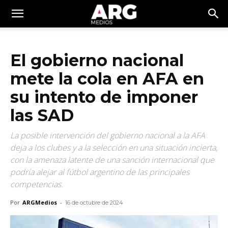
El gobierno nacional
mete la cola en AFA en
su intento de imponer
las SAD
La posible intervención del gobierno nacional a la AFA
deja a los clubes y a la selección en una situación incierta,
con la amenaza latente de una sanción internacional que
podría alejar al fútbol argentino de las principales
competencias.
Por
ARGMedios
-
16 de octubre de 2024