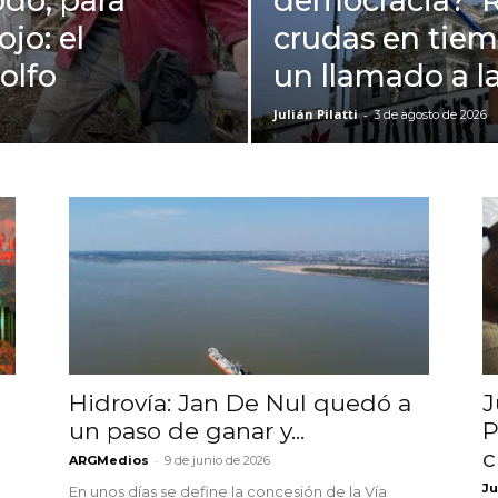
odo, para
democracia? R
ojo: el
crudas en tiem
olfo
un llamado a l
Julián Pilatti
-
3 de agosto de 2026
Hidrovía: Jan De Nul quedó a
J
un paso de ganar y...
P
c
-
ARGMedios
9 de junio de 2026
Ju
En unos días se define la concesión de la Vía