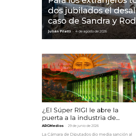
Para los extranjeros t
dos jubilados el desal
caso de Sandra y Rod
Julián Pilatti
-
4 de agosto de 2026
¿El Súper RIGI le abre la
puerta a la industria de...
-
ARGMedios
29 de junio de 2026
La Cámara de Diputados dio media sanción al