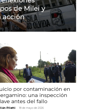
eflexiones
pos de Milei y
a acción
uicio por contaminación en
ergamino: una inspección
lave antes del fallo
-
lián Pilatti
18 de mayo de 2026