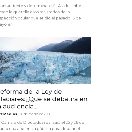
ontundente y determinante”. Así describen
sde la querella a los resultados de la
spección ocular que se dio el pasado 13 de
yo en...
eforma de la Ley de
laciares:¿Qué se debatirá en
a audiencia...
-
RGMedios
6 de marzo de 2026
 Cámara de Diputados realizará el 25 y 26 de
rzo una audiencia pública para debatir el