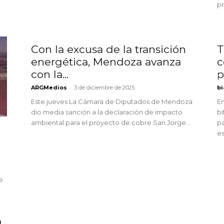
pr
Con la excusa de la transición
T
energética, Mendoza avanza
c
con la...
p
-
ARGMedios
3 de diciembre de 2025
bi
Este jueves La Cámara de Diputados de Mendoza
En
dio media sanción a la declaración de impacto
bi
ambiental para el proyecto de cobre San Jorge...
pa
es
e