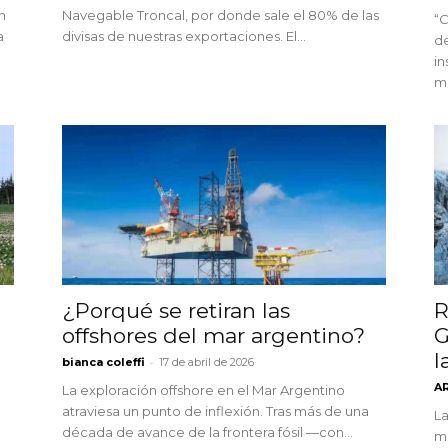
n
Navegable Troncal, por donde sale el 80% de las
“C
a
divisas de nuestras exportaciones. El...
de
in
ma
¿Porqué se retiran las
R
offshores del mar argentino?
G
l
-
bianca coleffi
17 de abril de 2026
A
La exploración offshore en el Mar Argentino
atraviesa un punto de inflexión. Tras más de una
La
década de avance de la frontera fósil —con...
ma