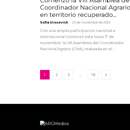
Comenzó la VIII Asamblea de
Coordinador Nacional Agrari
en territorio recuperado...
-
Sofía Urosevich
20 de noviembre de 2025
Con una amplia participación nacional e
internacional comenzó este lunes 17 de
noviembre la VIII Asamblea del Coordinador
Nacional Agrario (CNA), realizada en el...
...
1
2
3
18