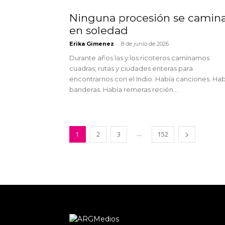
Ninguna procesión se camin
en soledad
-
Erika Gimenez
8 de junio de 2026
Durante años las y los ricoteros caminamos
cuadras, rutas y ciudades enteras para
encontrarnos con el Indio. Había canciones. Hab
banderas. Había remeras recién...
...
1
2
3
152