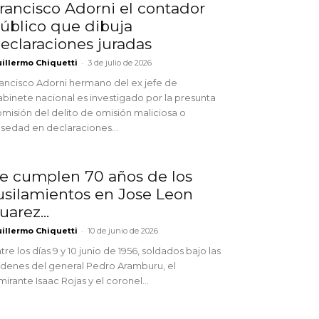
rancisco Adorni el contador
úblico que dibuja
eclaraciones juradas
-
illermo Chiquetti
3 de julio de 2026
ancisco Adorni hermano del ex jefe de
binete nacional es investigado por la presunta
misión del delito de omisión maliciosa o
lsedad en declaraciones...
e cumplen 70 años de los
usilamientos en Jose Leon
uarez...
-
illermo Chiquetti
10 de junio de 2026
tre los días 9 y 10 junio de 1956, soldados bajo las
denes del general Pedro Aramburu, el
mirante Isaac Rojas y el coronel...