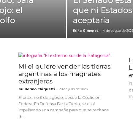
odo, para
El Senado está 
ojo: el
que ni Estados
olfo
aceptaría
Erika Gimenez
-
4 de agosto de 202
L
Milei quiere vender las tierras
L
argentinas a los magnates
A
extranjeros
El
-
Guillermo Chiquetti
29 de julio de 2026
de
mu
El próximo 6 de agosto, desde la Coalición
Federal En Defensa De La Tierra, se está
impulsando una campaña para que se rechace
la...