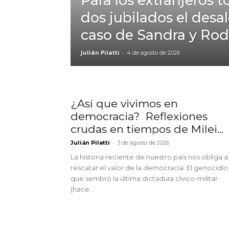
Para los extranjeros t
dos jubilados el desal
caso de Sandra y Rod
Julián Pilatti
-
4 de agosto de 2026
¿Así que vivimos en
democracia? Reflexiones
crudas en tiempos de Milei...
-
Julián Pilatti
3 de agosto de 2026
La historia reciente de nuestro país nos obliga a
rescatar el valor de la democracia. El genocidio
que sembró la última dictadura cívico-militar
(hace...