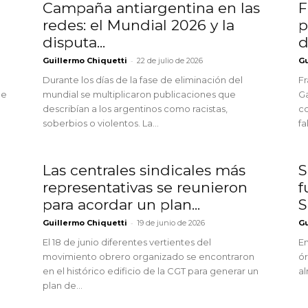
Campaña antiargentina en las
F
redes: el Mundial 2026 y la
p
disputa...
d
-
Guillermo Chiquetti
22 de julio de 2026
Gu
Durante los días de la fase de eliminación del
Fr
de
mundial se multiplicaron publicaciones que
Ga
describían a los argentinos como racistas,
co
soberbios o violentos. La...
fa
Las centrales sindicales más
S
representativas se reunieron
f
para acordar un plan...
S
-
Guillermo Chiquetti
19 de junio de 2026
Gu
El 18 de junio diferentes vertientes del
En
movimiento obrero organizado se encontraron
ór
en el histórico edificio de la CGT para generar un
al
plan de...