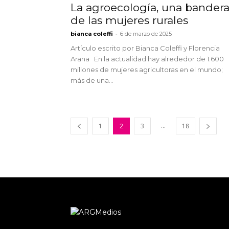
La agroecología, una bander
de las mujeres rurales
-
bianca coleffi
6 de marzo de 2025
Artículo escrito por Bianca Coleffi y Florencia
Arana En la actualidad hay alrededor de 1.600
millones de mujeres agricultoras en el mundo;
más de una...
...
1
2
3
18