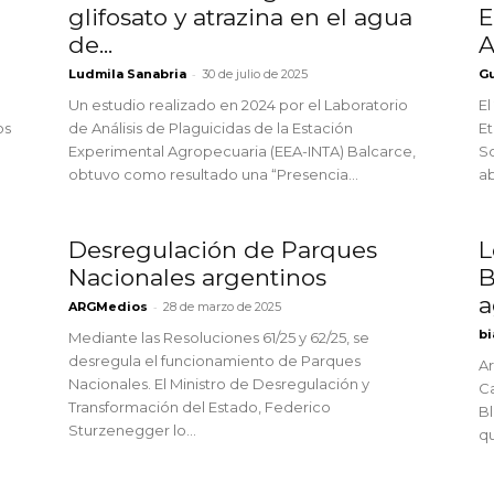
glifosato y atrazina en el agua
E
de...
A
-
Ludmila Sanabria
30 de julio de 2025
Gu
Un estudio realizado en 2024 por el Laboratorio
El
os
de Análisis de Plaguicidas de la Estación
E
Experimental Agropecuaria (EEA-INTA) Balcarce,
So
obtuvo como resultado una “Presencia...
a
Desregulación de Parques
L
Nacionales argentinos
B
a
-
ARGMedios
28 de marzo de 2025
bi
Mediante las Resoluciones 61/25 y 62/25, se
desregula el funcionamiento de Parques
Ar
Nacionales. El Ministro de Desregulación y
Ca
Transformación del Estado, Federico
Bl
Sturzenegger lo...
qu