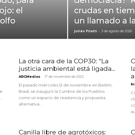
odo, para
democracia? R
ojo: el
crudas en tiem
olfo
un llamado a l
Julián Pilatti
-
3 de agosto de 2026
La otra cara de la COP30: “La
C
justicia ambiental está ligada...
l
a
-
ARGMedios
17 de noviembre de 2025
bi
El pasado miércoles 12 de noviembre en Belém,
de
Brasil, se inauguró la Cumbre de los Pueblos
Co
..
como un espacio de resistencia y propuesta
cl
alternativa...
c
au
Canilla libre de agrotóxicos:
C