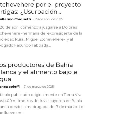
tchevehere por el proyecto
rtigas: ¿Usurpación...
-
illermo Chiquetti
29 de abril de 2025
 20 de abril comenzó a juzgarse a Dolores
tchevehere -hermana del expresidente de la
ciedad Rural, Miguel Etchevehere- y al
bogado Facundo Taboada...
os productores de Bahía
lanca y el alimento bajo el
gua
-
anca coleffi
21 de marzo de 2025
tículo publicado originalmente en Tierra Viva
si 400 milímetros de lluvia cayeron en Bahía
anca desde la madrugada del 7 de marzo. Lo
e llueve en...