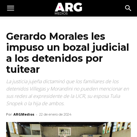
Gerardo Morales les
impuso un bozal judicial
a los detenidos por
tuitear
La justicia jujeña dictaminó que los familiares de los
detenidos Villegas y Morandini no pueden mencionar en
sus redes al expresidente de la UCR, su esposa Tulia
Snopek o la hija de ambos.
Por
ARGMedios
-
22 de enero de 2024