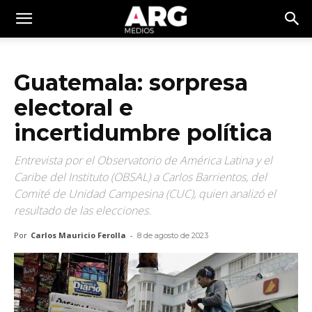
Guatemala: sorpresa
electoral e
incertidumbre política
Entrevista por el Observatorio de América Latina y el
Caribe del Instituto (OBSAL) a Carlos Barrientos, del
Comité de Unidad Campesina (CUC), quien analizó el
resultado de las elecciones.
Por
Carlos Mauricio Ferolla
-
8 de agosto de 2023