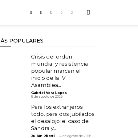
ÁS POPULARES
Crisis del orden
mundial y resistencia
popular marcan el
inicio de la IV
Asamblea...
-
Gabriel Vera Lopes
6 de agosto de 2026
Para los extranjeros
todo, para dos jubilados
el desalojo: el caso de
Sandra y...
-
Julián Pilatti
4 de agosto de 2026