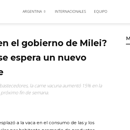
ARGENTINA
INTERNACIONALES
EQUIPO
M
 en el gobierno de Milei?
 se espera un nuevo
e
Abastecedores, la carne vacuna aumentó 15% en la
 próximo fin de semana.
esplazó a la vaca en el consumo de las y los