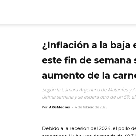
ARGmedios
¿Inflación a la baja
este fin de semana
aumento de la carn
Según la Cámara Argentina de Matarifes y 
última semana y se espera otro de un 5% el
Por
ARGMedios
-
4 de febrero de 2025
Debido a la recesión del 2024, el pollo d