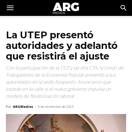
La UTEP presentó
autoridades y adelantó
que resistirá el ajuste
Con la participación de la CGT y las dos CTA, la Unión de
Trabajadores de la Economía Popular presentó a sus
autoridades en la sede Azopardo. Anunciaron que
estarán en la calle si el nuevo gobierno impulsa un
modelo de flexibilización laboral.
Por
ARGMedios
-
5 de diciembre de 2023