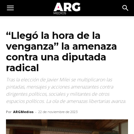
“Llegó la hora de la
venganza” la amenaza
contra una diputada
radical
Tras la elección de Javier Milei se multiplicaron las
pintadas, mensajes y acciones amenazantes contra
dirigentes políticos, sociales y militantes de otros
espacios políticos. La ola de amenazas libertarias avanza.
Por
ARGMedios
-
22 de noviembre de 2023