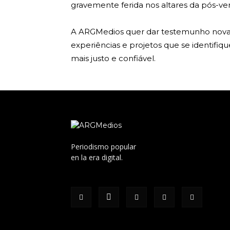
gravemente ferida nos altares da pós-ve
A ARGMedios quer dar testemunho novame
experiências e projetos que se identif
mais justo e confiável.
Periodismo popular
en la era digital.