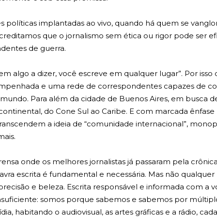
s políticas implantadas ao vivo, quando há quem se vanglo
creditamos que o jornalismo sem ética ou rigor pode ser ef
ndentes de guerra.
em algo a dizer, você escreve em qualquer lugar”. Por isso
penhada e uma rede de correspondentes capazes de contar 
no mundo. Para além da cidade de Buenos Aires, em busca d
ontinental, do Cone Sul ao Caribe. E com marcada ênfase n
ue transcendem a ideia de “comunidade internacional”, mo
mais.
nsa onde os melhores jornalistas já passaram pela crônica,
avra escrita é fundamental e necessária. Mas não qualquer 
 precisão e beleza. Escrita responsável e informada com a vo
 insuficiente: somos porque sabemos e sabemos por múltipl
a, habitando o audiovisual, as artes gráficas e a rádio, c