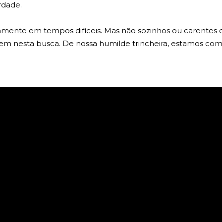
rdade.
nte em tempos difíceis. Mas não sozinhos ou carentes de
iquem nesta busca. De nossa humilde trincheira, estamos 