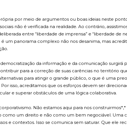
própria por meio de argumentos ou boas ideias neste pon
sociais não é verificada na realidade. Ao contrário, assist
eliberada entre “liberdade de imprensa” e “liberdade de n
ípio é um panorama complexo não nos desanima, mas acred
ção.
democratização da informação e da comunicação surgirá por
ntribuir para a correção de suas carências no território
alternativas para atingir o grande público, o que é uma pr
. Por isso, acreditamos que os esforços devem ser direcio
cular e superar obstáculos de uma lógica colaborativa.
orporativismo. Não estamos aqui para nos construirmos*
ção como um direito e não como um bem negociável. Uma c
ssos e contextos. Isso se comunica sem saturar. Que ele re