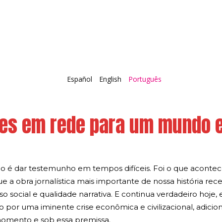
Español
English
Português
es em rede para um mundo 
ismo é dar testemunho em tempos difíceis. Foi o que acon
ue a obra jornalística mais importante de nossa história r
sso social e qualidade narrativa. E continua verdadeiro ho
 por uma iminente crise econômica e civilizacional, adic
omento e sob essa premissa.