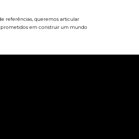
 referências, queremos articular
comprometidos em construir um mundo