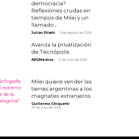
democracia?
Reflexiones crudas en
tiempos de Milei y un
llamado...
-
Julián Pilatti
3 de agosto de 2026
Avanza la privatización
de Tecnópolis
-
ARGMedios
31 de julio de 2026
Milei quiere vender las
tierras argentinas a los
magnates extranjeros
-
Guillermo Chiquetti
29 de julio de 2026