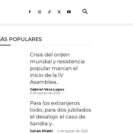
ÁS POPULARES
Crisis del orden
mundial y resistencia
popular marcan el
inicio de la IV
Asamblea...
-
Gabriel Vera Lopes
6 de agosto de 2026
Para los extranjeros
todo, para dos jubilados
el desalojo: el caso de
Sandra y...
-
Julián Pilatti
4 de agosto de 2026