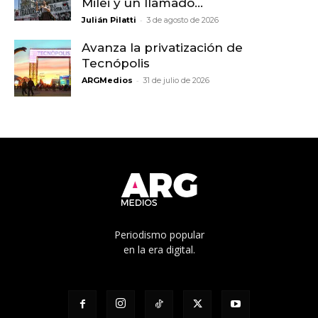
Milei y un llamado...
-
Julián Pilatti
3 de agosto de 2026
Avanza la privatización de
Tecnópolis
-
ARGMedios
31 de julio de 2026
Periodismo popular
en la era digital.