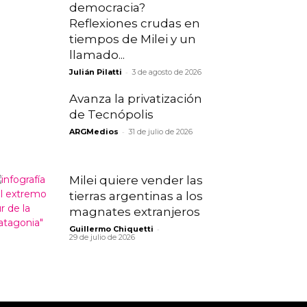
democracia?
Reflexiones crudas en
tiempos de Milei y un
llamado...
-
Julián Pilatti
3 de agosto de 2026
Avanza la privatización
de Tecnópolis
-
ARGMedios
31 de julio de 2026
Milei quiere vender las
tierras argentinas a los
magnates extranjeros
-
Guillermo Chiquetti
29 de julio de 2026