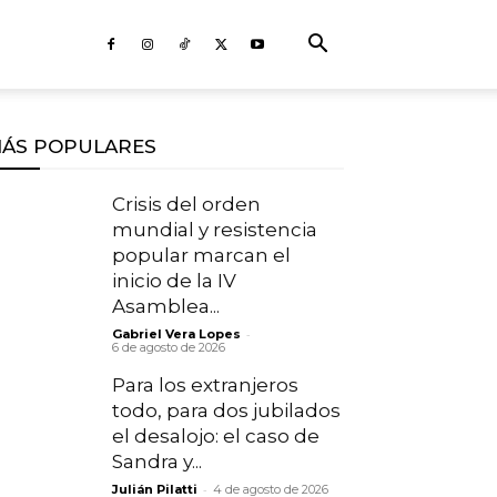
ÁS POPULARES
Crisis del orden
mundial y resistencia
popular marcan el
inicio de la IV
Asamblea...
-
Gabriel Vera Lopes
6 de agosto de 2026
Para los extranjeros
todo, para dos jubilados
el desalojo: el caso de
Sandra y...
-
Julián Pilatti
4 de agosto de 2026