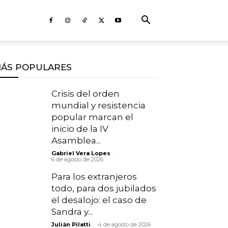
ÁS POPULARES
Crisis del orden
mundial y resistencia
popular marcan el
inicio de la IV
Asamblea...
-
Gabriel Vera Lopes
6 de agosto de 2026
Para los extranjeros
todo, para dos jubilados
el desalojo: el caso de
Sandra y...
-
Julián Pilatti
4 de agosto de 2026