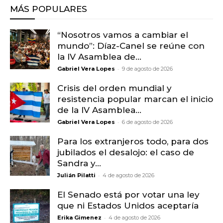
MÁS POPULARES
“Nosotros vamos a cambiar el
mundo”: Díaz-Canel se reúne con
la IV Asamblea de...
-
Gabriel Vera Lopes
9 de agosto de 2026
Crisis del orden mundial y
resistencia popular marcan el inicio
de la IV Asamblea...
-
Gabriel Vera Lopes
6 de agosto de 2026
Para los extranjeros todo, para dos
jubilados el desalojo: el caso de
Sandra y...
-
Julián Pilatti
4 de agosto de 2026
El Senado está por votar una ley
que ni Estados Unidos aceptaría
-
Erika Gimenez
4 de agosto de 2026