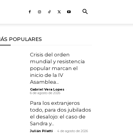
ÁS POPULARES
Crisis del orden
mundial y resistencia
popular marcan el
inicio de la IV
Asamblea...
-
Gabriel Vera Lopes
6 de agosto de 2026
Para los extranjeros
todo, para dos jubilados
el desalojo: el caso de
Sandra y...
-
Julián Pilatti
4 de agosto de 2026