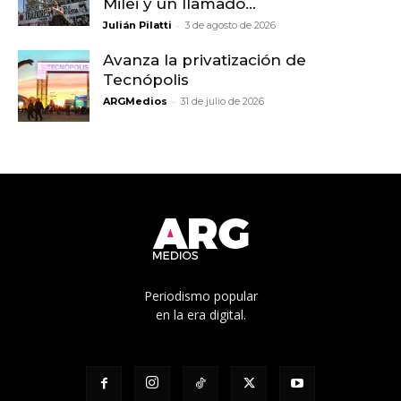
Milei y un llamado...
-
Julián Pilatti
3 de agosto de 2026
Avanza la privatización de
Tecnópolis
-
ARGMedios
31 de julio de 2026
Periodismo popular
en la era digital.