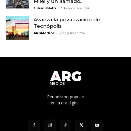
Milei y un llamado...
-
Julián Pilatti
3 de agosto de 2026
Avanza la privatización de
Tecnópolis
-
ARGMedios
31 de julio de 2026
Periodismo popular
en la era digital.