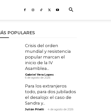
ÁS POPULARES
Crisis del orden
mundial y resistencia
popular marcan el
inicio de la IV
Asamblea...
-
Gabriel Vera Lopes
6 de agosto de 2026
Para los extranjeros
todo, para dos jubilados
el desalojo: el caso de
Sandra y...
-
Julián Pilatti
4 de agosto de 2026