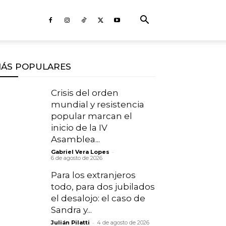
ÁS POPULARES
Crisis del orden
mundial y resistencia
popular marcan el
inicio de la IV
Asamblea...
-
Gabriel Vera Lopes
6 de agosto de 2026
Para los extranjeros
todo, para dos jubilados
el desalojo: el caso de
Sandra y...
-
Julián Pilatti
4 de agosto de 2026