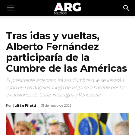
Tras idas y vueltas,
Alberto Fernández
participaría de la
Cumbre de las Américas
El presidente argentino irá a la Cumbre que se llevará a
cabo en Los Ángeles, luego de negarse a hacerlo por las
exclusiones de Cuba, Nicaragua y Venezuela
Por
Julián Pilatti
-
31 de mayo de 2022