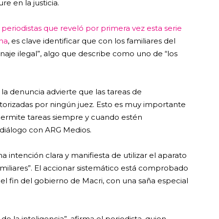
e en la justicia.
 periodistas que reveló por primera vez esta serie
una
, es clave identificar que con los familiares del
aje ilegal”, algo que describe como uno de “los
la denuncia advierte que las tareas de
utorizadas por ningún juez. Esto es muy importante
permite tareas siempre y cuando estén
diálogo con ARG Medios.
a intención clara y manifiesta de utilizar el aparato
 familiares”. El accionar sistemático está comprobado
l fin del gobierno de Macri, con una saña especial
e la inteligencia”, afirma el periodista, quien