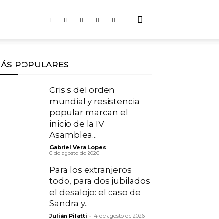
ÁS POPULARES
Crisis del orden
mundial y resistencia
popular marcan el
inicio de la IV
Asamblea...
-
Gabriel Vera Lopes
6 de agosto de 2026
Para los extranjeros
todo, para dos jubilados
el desalojo: el caso de
Sandra y...
-
Julián Pilatti
4 de agosto de 2026