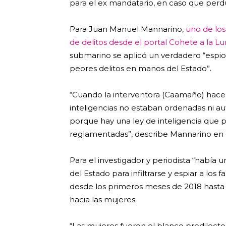
para el ex mandatario, en caso que perdur
Para Juan Manuel Mannarino,
uno de los
de delitos desde el portal Cohete a la L
submarino se aplicó un verdadero “espion
peores delitos en manos del Estado”.
“Cuando la interventora (Caamaño) hace 
inteligencias no estaban ordenadas ni a
porque hay una ley de inteligencia que 
reglamentadas”, describe Mannarino en 
Para el investigador y periodista “había un
del Estado para infiltrarse y espiar a los
desde los primeros meses de 2018 hasta e
hacia las mujeres.
“Las mujeres fueron el blanco predilecto d