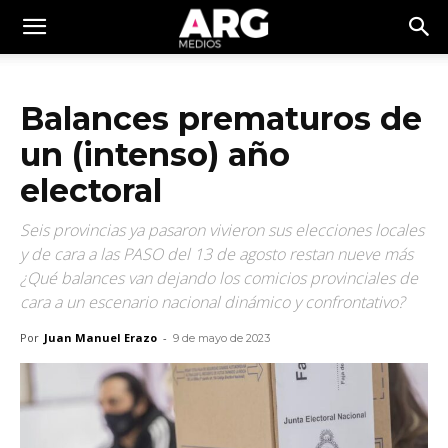
Balances prematuros de
un (intenso) año
electoral
Seis provincias ya pasaron vivieron sus elecciones locales
y de cara a las PASO del 13 de agosto restan nueve más
¿Qué balances van dejando los comicios provinciales de
cara a un escenario nacional dinámico y confrontativo?
Por
Juan Manuel Erazo
-
9 de mayo de 2023