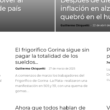
olver al
Después de di
de país
inflación en alz
quebró en el h
Guillermo Chiquetti
-
22 de abril d
El frigorífico Gorina sigue sin
P
pagar la totalidad de los
p
sueldos...
Ju
-
Guillermo Chiquetti
27 de marzo de 2025
Lu
D
e
A comienzos de marzo los trabajadores del
cu
l
Frigorífico de Gorina -La Plata- realizaron una
manifestación en 505 y 151, con una quema de
gomas....
Ahora que todos hablan de
V