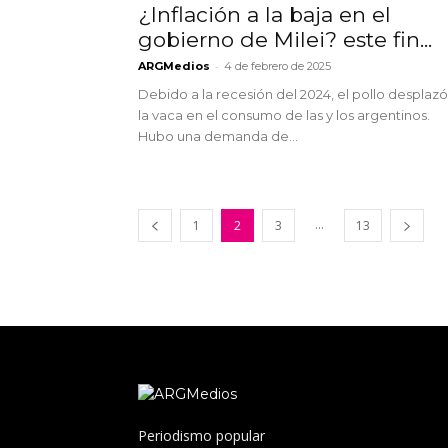
¿Inflación a la baja en el
gobierno de Milei? este fin...
-
ARGMedios
4 de febrero de 2025
Debido a la recesión del 2024, el pollo desplazó
la vaca en el consumo de las y los argentinos.
Hubo una demanda de...
...
1
2
3
13
Periodismo popular