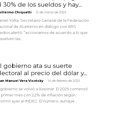
l 30% de los sueldos y hay...
-
illermo Chiquetti
12 de marzo de 2025
niel Yofra, Secretario General de la Federación
cional de Aceiteros en diálogo con ARG
dios alertó: “accionamos de acuerdo a lo que
suelven las...
l gobierno ata su suerte
lectoral al precio del dólar y...
-
an Manuel Vera Visotsky
14 de febrero de 2025
 gobierno se volvió a ilusionar. El 2025 comenzó
 primer mes con 2,2% de inflación según
formó ayer el INDEC. El número, aunque...