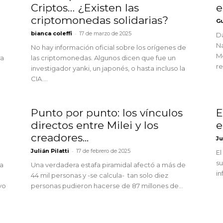
Criptos… ¿Existen las
e
criptomonedas solidarias?
Gu
-
bianca coleffi
17 de marzo de 2025
Da
Na
No hay información oficial sobre los orígenes de
Me
ra
las criptomonedas. Algunos dicen que fue un
re
investigador yanki, un japonés, o hasta incluso la
CIA....
Punto por punto: los vínculos
E
directos entre Milei y los
e
creadores...
Ju
-
Julián Pilatti
17 de febrero de 2025
El
su
 a
Una verdadera estafa piramidal afectó a más de
in
44 mil personas y -se calcula- tan solo diez
vo
personas pudieron hacerse de 87 millones de...