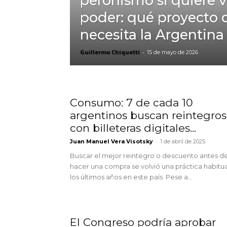
peronismo si quiere v
poder: qué proyecto 
necesita la Argentina
Guillermo Chiquetti
-
15 de mayo de 2026
Consumo: 7 de cada 10
argentinos buscan reintegros
con billeteras digitales...
-
Juan Manuel Vera Visotsky
1 de abril de 2025
Buscar el mejor reintegro o descuento antes d
hacer una compra se volvió una práctica habitua
los últimos años en este país. Pese a...
El Congreso podría aprobar