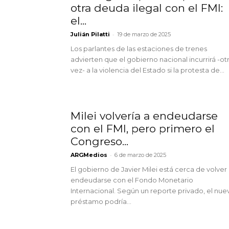
otra deuda ilegal con el FMI:
el...
-
Julián Pilatti
19 de marzo de 2025
Los parlantes de las estaciones de trenes
advierten que el gobierno nacional incurrirá -ot
vez- a la violencia del Estado si la protesta de...
Milei volvería a endeudarse
con el FMI, pero primero el
Congreso...
-
ARGMedios
6 de marzo de 2025
El gobierno de Javier Milei está cerca de volver
endeudarse con el Fondo Monetario
Internacional. Según un reporte privado, el nue
préstamo podría...