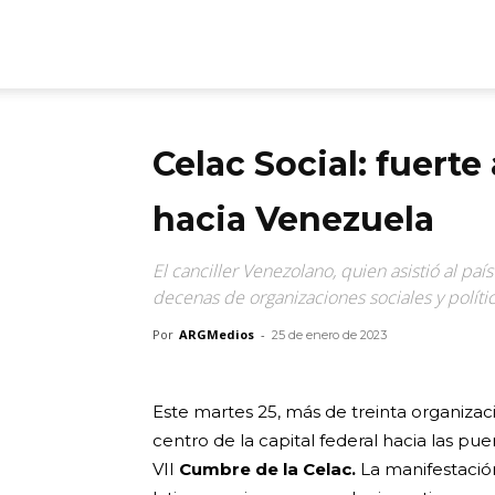
ARGmedios
Celac Social: fuerte
hacia Venezuela
El canciller Venezolano, quien asistió al p
decenas de organizaciones sociales y políti
Por
ARGMedios
-
25 de enero de 2023
Este martes 25, más de treinta organizac
centro de la capital federal hacia las pu
VII
Cumbre de la Celac.
La manifestació