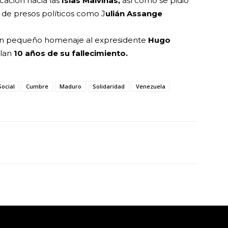
icación hacia las
Islas Malvinas,
así como se pidió
d de presos políticos como J
ulián Assange
zó un pequeño homenaje al expresidente
Hugo
plan
10 años de su fallecimiento.
Social
Cumbre
Maduro
Solidaridad
Venezuela