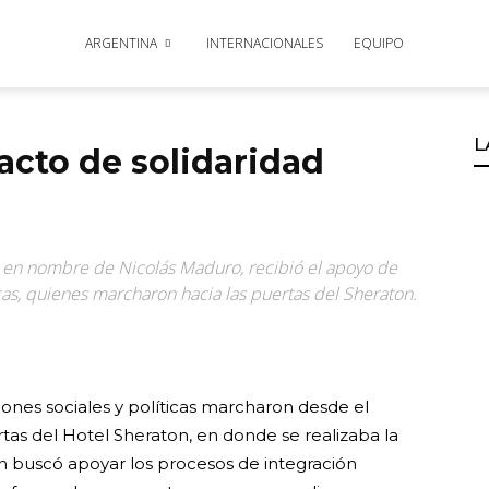
ARGENTINA
INTERNACIONALES
EQUIPO
L
 acto de solidaridad
aís en nombre de Nicolás Maduro, recibió el apoyo de
cas, quienes marcharon hacia las puertas del Sheraton.
iones sociales y políticas marcharon desde el
ertas del Hotel Sheraton, en donde se realizaba la
n buscó apoyar los procesos de integración