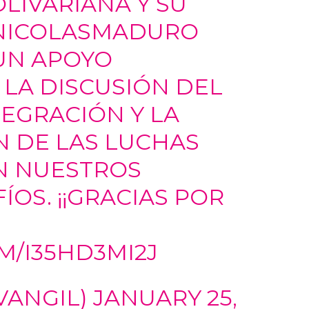
LIVARIANA Y SU
ICOLASMADURO
UN APOYO
LA DISCUSIÓN DEL
EGRACIÓN Y LA
 DE LAS LUCHAS
N NUESTROS
OS. ¡¡GRACIAS POR
M/I35HD3MI2J
VANGIL)
JANUARY 25,