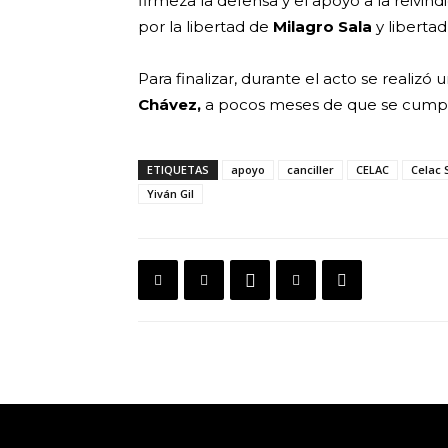
firmeza la defensa y el apoyo a la reivind
por la libertad de
Milagro Sala
y liberta
Para finalizar, durante el acto se reali
Chávez,
a pocos meses de que se cum
ETIQUETAS
apoyo
canciller
CELAC
Celac 
Yiván Gil