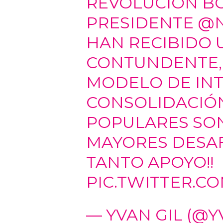
REVOLUCIÓN BO
PRESIDENTE
@N
HAN RECIBIDO 
CONTUNDENTE, 
MODELO DE INT
CONSOLIDACIÓN
POPULARES SO
MAYORES DESAFÍ
TANTO APOYO!!
PIC.TWITTER.CO
— YVAN GIL (@Y