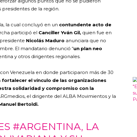
reforzar algunos puntos que no se pudieron
 presidentes de la región.
la, la cual concluyó en un
contundente acto de
rcha participó el
Canciller Yván Gil,
quien fue en
 presidente
Nicolás Maduro
anunciara que no
umbre. El mandatario denunció “
un plan neo
tina y otros dirigentes regionales.
d con Venezuela en donde participaron más de 30
a fortalecer el vínculo de las organizaciones
estra solidaridad y compromiso con la
 ARGmedios, el dirigente del ALBA Movimientos y la
Manuel Bertoldi.
ES
#ARGENTINA
, LA