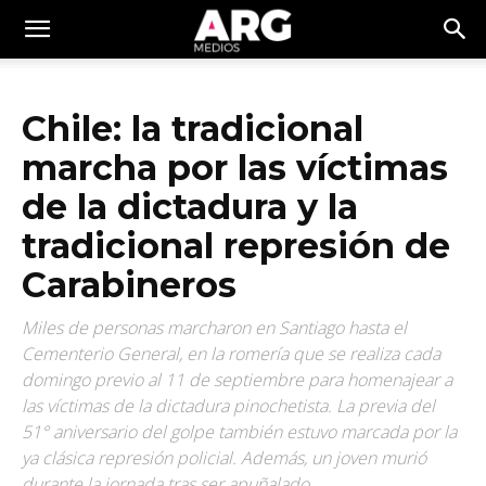
Chile: la tradicional
marcha por las víctimas
de la dictadura y la
tradicional represión de
Carabineros
Miles de personas marcharon en Santiago hasta el
Cementerio General, en la romería que se realiza cada
domingo previo al 11 de septiembre para homenajear a
las víctimas de la dictadura pinochetista. La previa del
51° aniversario del golpe también estuvo marcada por la
ya clásica represión policial. Además, un joven murió
durante la jornada tras ser apuñalado.