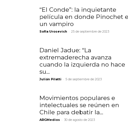
“El Conde”: la inquietante
película en donde Pinochet 
un vampiro
-
Sofía Urosevich
25 de septiembre de 2023
Daniel Jadue: “La
extremaderecha avanza
cuando la izquierda no hace
su...
-
Julián Pilatti
5 de septiembre de 2023
Movimientos populares e
intelectuales se reúnen en
Chile para debatir la...
-
ARGMedios
30 de agosto de 2023