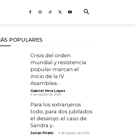
ÁS POPULARES
Crisis del orden
mundial y resistencia
popular marcan el
inicio de la IV
Asamblea...
-
Gabriel Vera Lopes
6 de agosto de 2026
Para los extranjeros
todo, para dos jubilados
el desalojo: el caso de
Sandra y...
-
Julián Pilatti
4 de agosto de 2026