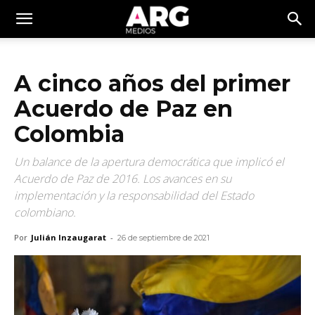
A cinco años del primer
Acuerdo de Paz en
Colombia
Un balance de la apertura democrática que implicó el
Acuerdo de Paz de 2016. Los avances en su
implementación y la responsabilidad del Estado
colombiano.
Por
Julián Inzaugarat
-
26 de septiembre de 2021