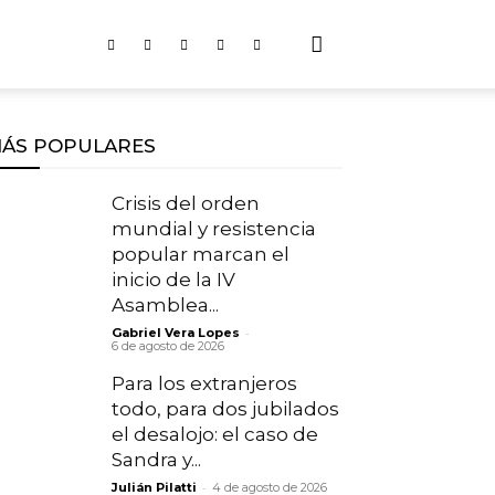
ÁS POPULARES
Crisis del orden
mundial y resistencia
popular marcan el
inicio de la IV
Asamblea...
-
Gabriel Vera Lopes
6 de agosto de 2026
Para los extranjeros
todo, para dos jubilados
el desalojo: el caso de
Sandra y...
-
Julián Pilatti
4 de agosto de 2026