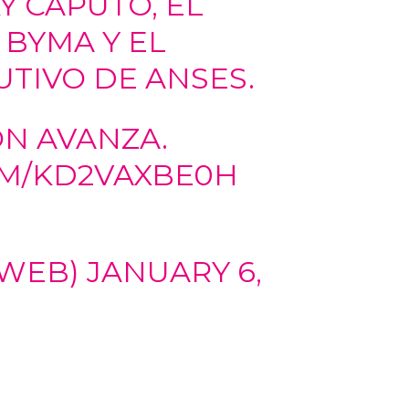
Y CAPUTO, EL
 BYMA Y EL
UTIVO DE ANSES.
ÓN AVANZA.
OM/KD2VAXBE0H
SWEB)
JANUARY 6,