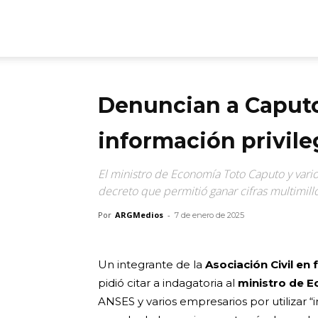
ARGmedios
Denuncian a Caputo
información privile
El ministro de Economía Toto Caputo y vario
decreto que permitió ganar cifras multimill
Por
ARGMedios
-
7 de enero de 2025
Un integrante de la
Asociación Civil en
pidió citar a indagatoria al
ministro de E
ANSES y varios empresarios por utilizar “