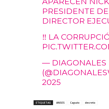
APARECEN NICK
PRESIDENTE DE
DIRECTOR EJEC
‼️ LA CORRUPCI
PIC.TWITTER.C
— DIAGONALES
(@DIAGONALE
2025
ETIQUETAS
ANSES
Caputo
decreto