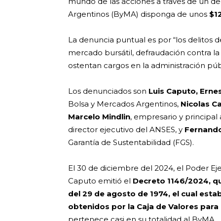
mundo de las acciones a través de un de
Argentinos (ByMA) disponga de unos
$1
La denuncia puntual es por “los delitos 
mercado bursátil, defraudación contra la
ostentan cargos en la administración púb
Los denunciados son
Luis Caputo, Ernes
Bolsa y Mercados Argentinos,
Nicolas C
Marcelo Mindlin
, empresario y principa
director ejecutivo del ANSES, y
Fernando
Garantía de Sustentabilidad (FGS).
El 30 de diciembre del 2024, el Poder Ej
Caputo emitió el
Decreto 1146/2024, qu
del 29 de agosto de 1974, el cual estab
obtenidos por la Caja de Valores para 
pertenece casi en su totalidad al ByMA