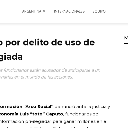
ARGENTINA
INTERNACIONALES
EQUIPO
M
 por delito de uso de
giada
s funcionarios están acusados de anticiparse a un
onarias en el mundo de las acciones.
 formación “Arco Social”
denunció ante la justicia y
conomía Luis “toto” Caputo
, funcionarios del
información privilegiada” para ganar millones en el