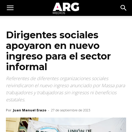
Dirigentes sociales
apoyaron en nuevo
ingreso para el sector
informal
Referentes de diferentes organizaciones sociales
reivindicaron el nuevo ingreso anunciado por Massa para
trabajadores y trabajadoras sin ingresos ni beneficios
estatales.
Por
Juan Manuel Erazo
-
27 de septiembre de 2023