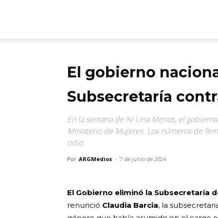
ARGmedios
El gobierno naciona
Subsecretaría contr
En la semana de Ni Una Menos, el gobierno 
Ministerio de Mujeres. Los números de femi
odio.
Por
ARGMedios
-
7 de junio de 2024
El Gobierno eliminó la Subsecretaría 
renunció
Claudia Barcia
, la subsecretari
género que había asumido en el cargo 