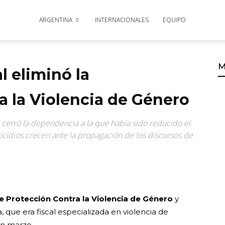
ARGENTINA
INTERNACIONALES
EQUIPO
M
l eliminó la
a la Violencia de Género
cerró la dependencia a la que había sido reducido el
cidios crecen ante la propagación de los discursos de
de Protección Contra la Violencia de Género
y
a, que era fiscal especializada en violencia de
en marzo.