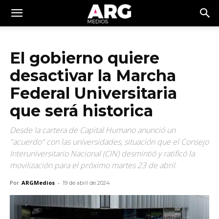
El gobierno quiere
desactivar la Marcha
Federal Universitaria
que será historica
Desde la cartera de Capital Humano anunció un
"acuerdo" con las universidades, situación que el Consejo
Interuniversitario Nacional (CIN) desmintió y ratificó la
movilización para el próximo martes 23 de abril.
Por
ARGMedios
-
19 de abril de 2024