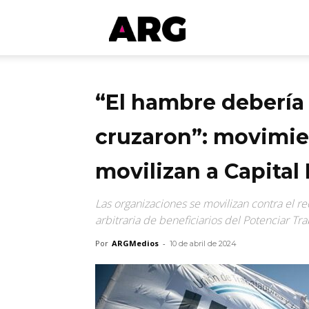
ARGmedios
“El hambre debería s
cruzaron”: movimie
movilizan a Capita
Las organizaciones se movilizan contra el re
arbitraria de beneficiarios del Potenciar Tr
Por
ARGMedios
-
10 de abril de 2024