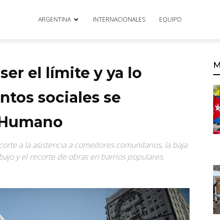
ARGENTINA
INTERNACIONALES
EQUIPO
M
er el límite y ya lo
ntos sociales se
l Humano
corte a la asistencia a comedores comunitarios, la baja
abajo y el recorte de obras en barrios populares.