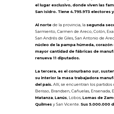
el lugar exclusivo, donde viven las fam
San Isidro. Tiene 4.795.973 electores 
Al norte
de la provincia,
la
segunda secc
Sarmiento, Carmen de Areco, Colón, Exalt
San Andrés de Giles, San Antonio de Arec
núcleo de la pampa húmeda, corazón d
mayor cantidad de fábricas de manufa
renueva 11 diputados.
La tercera, es el conurbano sur, suste
su interior la masa trabajadora manuf
del país.
Allí, se encuentran los partido
Berisso, Brandsen, Cañuelas, Ensenada, 
Matanza
,
Lanús
, Lobos,
Lomas de Zam
Quilmes
y San Vicente.
Sus 5.000.000 de