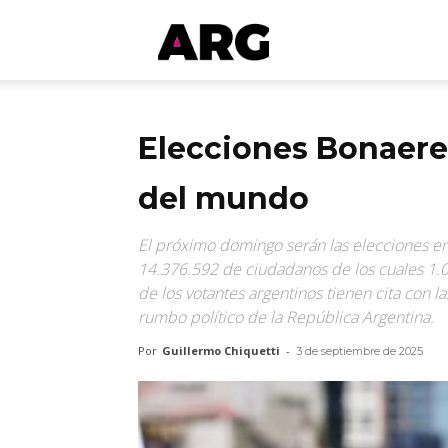
ARGmedios
Elecciones Bonaeren
del mundo
El próximo domingo serán las elecciones en 
14.376.592 de ciudadanos de los cuales 1.0
de los votantes argentinos tienen cita con l
rumbo político de la República Argentina.
Por
Guillermo Chiquetti
-
3 de septiembre de 2025