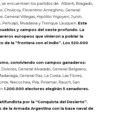
, se encuentran los partidos de: Alberti, Bragado,
o, Chivilcoy, Florentino Ameghino, General
, General Villegas, Hipólito Yrigoyen, Junín,
o, Pehuajó, Rivadavia y Trenque Lauquen.
Este
 pueblos y campos del oeste profundo. La
areros europeos que vinieron a poblar la
 de la “frontera con el indio”. Los 520.000
turismo, conviviendo con campos ganaderos:
 Dolores, General Alvarado, General Belgrano,
adariaga, General Paz, La Costa, Las Flores,
onte, Necochea, Pila, Pinamar, Rauch, San
on
1.200.000 electores elegirán 5 senadores.
atifundista por la “Conquista del Desierto”.
 de la Armada Argentina con la base naval de