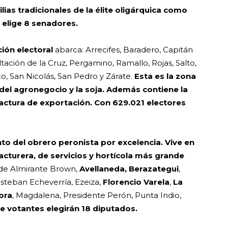
ilias tradicionales de la élite oligárquica como
y elige 8 senadores.
ión electoral
abarca: Arrecifes, Baradero, Capitán
ación de la Cruz, Pergamino, Ramallo, Rojas, Salto,
o, San Nicolás, San Pedro y Zárate.
Esta es la zona
el agronegocio y la soja. Además contiene la
ctura de exportación. Con 629.021 electores
nto del obrero peronista por excelencia. Vive en
acturera, de servicios y hortícola más grande
s de Almirante Brown,
Avellaneda, Berazategui
,
Esteban Echeverría, Ezeiza,
Florencio Varela
,
La
ora
, Magdalena, Presidente Perón, Punta Indio,
 votantes elegirán 18 diputados.