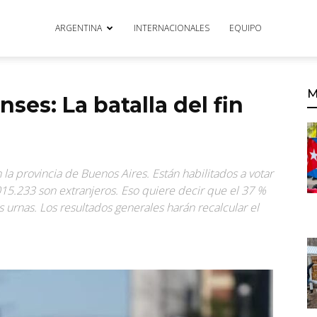
ARGENTINA
INTERNACIONALES
EQUIPO
M
ses: La batalla del fin
la provincia de Buenos Aires. Están habilitados a votar
15.233 son extranjeros. Eso quiere decir que el 37 %
as urnas. Los resultados generales harán recalcular el