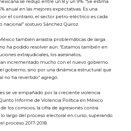
xicana se redujo entre un 8 y un 9%. “Se estima
3% anual en las mejores expectativas. Es una
 el contrario, el sector petro-eléctrico es cada
 nacional” sostuvo Sánchez Quiroz.
éxico también arrastra problemáticas de larga
no ha podido resolver aún. “Estamos también en
iones extrajudiciales, los asesinatos,
e han incrementado mucho con el nuevo gobierno.
del gobierno, sino por una dinámica estructural que
al no ha revertido” agregó.
nes se ve empañado por la creciente violencia
 Quinto Informe de Violencia Política en México
s de los comicios, la cifra de agresiones contra
a lo largo del proceso electoral en curso, superando
n el proceso 2017-2018.