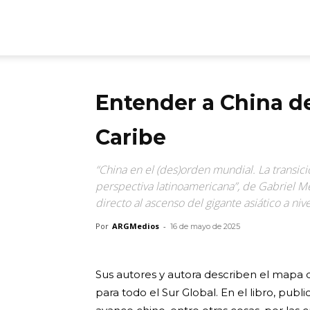
ARGmedios
Entender a China de
Caribe
“China en el (des)orden mundial. La transic
perspectiva latinoamericana”, de Gabriel Me
directo al ascenso del gigante asiático a nive
Por
ARGMedios
-
16 de mayo de 2025
Sus autores y autora describen el mapa 
para todo el Sur Global. En el libro, publi