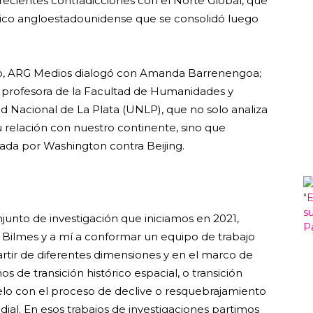
crecientes contradicciones con el Norte Global, que
ónico angloestadounidense que se consolidó luego
o, ARG Medios dialogó con Amanda Barrenengoa;
 y profesora de la Facultad de Humanidades y
ad Nacional de La Plata (UNLP), que no solo analiza
su relación con nuestro continente, sino que
zada por Washington contra Beijing.
junto de investigación que iniciamos en 2021,
n Bilmes y a mí a conformar un equipo de trabajo
artir de diferentes dimensiones y en el marco de
de transición histórico espacial, o transición
lo con el proceso de declive o resquebrajamiento
ial. En esos trabajos de investigaciones partimos