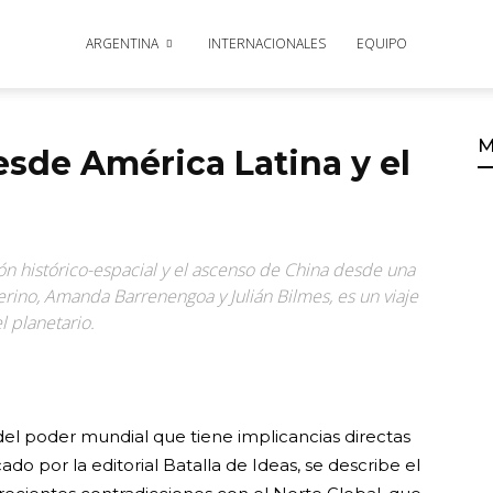
ARGENTINA
INTERNACIONALES
EQUIPO
M
sde América Latina y el
ión histórico-espacial y el ascenso de China desde una
rino, Amanda Barrenengoa y Julián Bilmes, es un viaje
l planetario.
del poder mundial que tiene implicancias directas
cado por la editorial Batalla de Ideas, se describe el