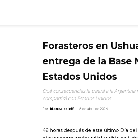
ARGmedios
Forasteros en Ushua
entrega de la Base 
Estados Unidos
Qué consecuencias le traerá a la Argentina
compartirá con Estados Unidos
Por
bianca coleffi
-
8 de abril de 2024
48 horas después de este último Día del 