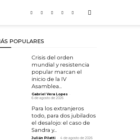
ÁS POPULARES
Crisis del orden
mundial y resistencia
popular marcan el
inicio de la IV
Asamblea...
-
Gabriel Vera Lopes
6 de agosto de 2026
Para los extranjeros
todo, para dos jubilados
el desalojo: el caso de
Sandra y...
-
Julián Pilatti
4 de agosto de 2026