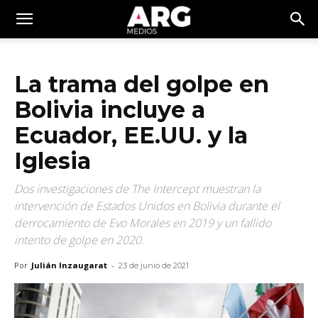
La trama del golpe en
Bolivia incluye a
Ecuador, EE.UU. y la
Iglesia
Dos investigaciones de The Intercept muestran la
intervención de Estados Unidos en Bolivia durante el
derrocamiento de Evo Morales en 2019 y un fallido
intento de golpe en 2020.
Por
Julián Inzaugarat
-
23 de junio de 2021