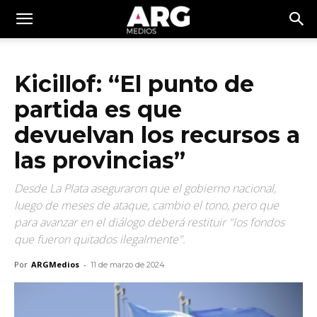
Kicillof: “El punto de
partida es que
devuelvan los recursos a
las provincias”
Desde La Plata aseguraron que el gobierno nacional,
luego de meses de ataque, cambio el tono, pero que
para avanzar en el diálogo deberá restituir "los fondos
que fueron quitados ilegalmente".
Por
ARGMedios
-
11 de marzo de 2024