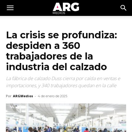
La crisis se profundiza:
despiden a 360
trabajadores de la
industria del calzado
La fábrica de calzado Duss cierra por caída en ventas e
importaciones, y 340 trabajadores quedan en la calle
Por
ARGMedios
-
4 de enero de 2025