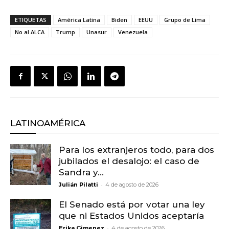
ETIQUETAS
América Latina
Biden
EEUU
Grupo de Lima
No al ALCA
Trump
Unasur
Venezuela
LATINOAMÉRICA
Para los extranjeros todo, para dos
jubilados el desalojo: el caso de
Sandra y...
-
Julián Pilatti
4 de agosto de 2026
El Senado está por votar una ley
que ni Estados Unidos aceptaría
-
Erika Gimenez
4 de agosto de 2026