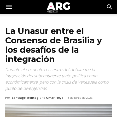
La Unasur entre el
Consenso de Brasilia y
los desafíos de la
integración
Durante el encuentro el centro del debate fue la
integración del subcontinente tanto política como
económicamente, pero con la crisis de Venezuela como
punto de divergencias.
Por
Santiago Montag
and
Omar Floyd
-
5 de junio de 2023