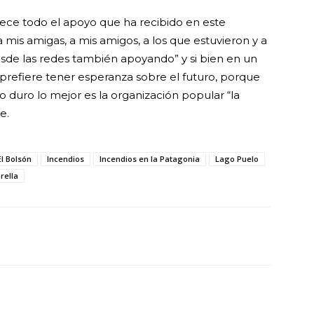
dece todo el apoyo que ha recibido en este
a mis amigas, a mis amigos, a los que estuvieron y a
esde las redes también apoyando” y si bien en un
efiere tener esperanza sobre el futuro, porque
 duro lo mejor es la organización popular “la
e.
El Bolsón
Incendios
Incendios en la Patagonia
Lago Puelo
rella