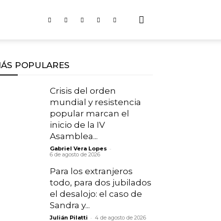
ÁS POPULARES
Crisis del orden
mundial y resistencia
popular marcan el
inicio de la IV
Asamblea...
-
Gabriel Vera Lopes
6 de agosto de 2026
Para los extranjeros
todo, para dos jubilados
el desalojo: el caso de
Sandra y...
-
Julián Pilatti
4 de agosto de 2026