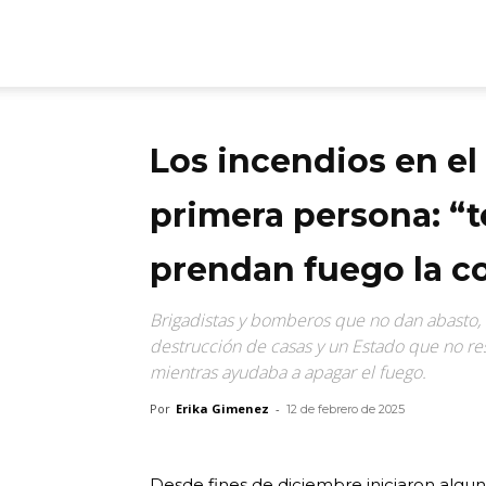
ARGmedios
Los incendios en el
primera persona: “
prendan fuego la c
Brigadistas y bomberos que no dan abasto, m
destrucción de casas y un Estado que no r
mientras ayudaba a apagar el fuego.
Por
Erika Gimenez
-
12 de febrero de 2025
Desde fines de diciembre iniciaron algu