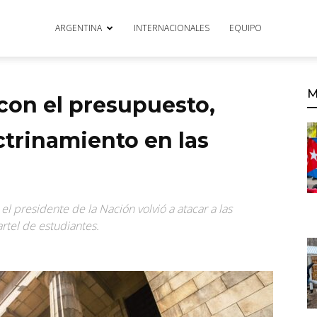
ARGENTINA
INTERNACIONALES
EQUIPO
M
 con el presupuesto,
ctrinamiento en las
l presidente de la Nación volvió a atacar a las
rtel de estudiantes.