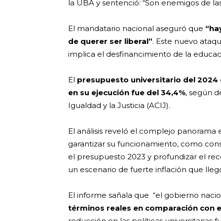
la UBA y sentenció: “Son enemigos de las 
El mandatario nacional aseguró que
“hay
de querer ser liberal”
. Este nuevo ataqu
implica el desfinancimiento de la educac
El
presupuesto universitario del 2024 
en su ejecución fue del 34,4%
, según d
Igualdad y la Justicia (ACIJ).
El análisis reveló el complejo panorama
garantizar su funcionamiento, como cons
el presupuesto 2023 y profundizar el rec
un escenario de fuerte inflación que lle
El informe sañala que “el gobierno naci
términos reales en comparación con 
reducción en las políticas universitarias