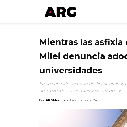
ARGmedios
Mientras las asfixia
Milei denuncia ado
universidades
En un contexto de grave desfinanciamiento, e
universidades nacionales. Esta vez por un ca
Por
ARGMedios
-
15 de abril de 2024