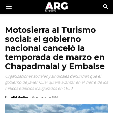
Motosierra al Turismo
social: el gobierno
nacional canceló la
temporada de marzo en
Chapadmalal y Embalse
Organizaciones sociales y sindicales denuncian que el
gobierno de Javier Milei quiere avanzar en el cierre de los
míticos edificios inaugurados en 1950.
Por
ARGMedios
-
6 de marzo de 2024