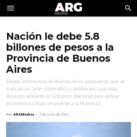
Nación le debe 5.8
billones de pesos a la
Provincia de Buenos
Aires
Desde la Provincia de Buenos Aires sostuvieron que se
trata de un "plan sistemático y deliberado que está
llevando adelante el Gobierno Nacional para asfixiar
económica y financieramente a la Provincia".
Por
ARGMedios
-
3 de junio de 2024