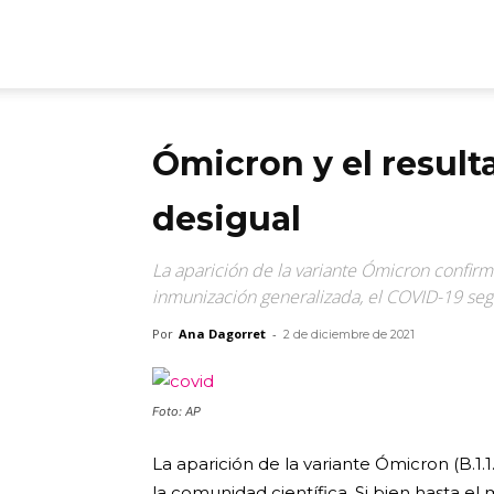
ARGmedios
Ómicron y el resul
desigual
La aparición de la variante Ómicron confirma
inmunización generalizada, el COVID-19 seg
Por
Ana Dagorret
-
2 de diciembre de 2021
Foto: AP
La aparición de la variante Ómicron (B.1.
la comunidad científica. Si bien hasta e