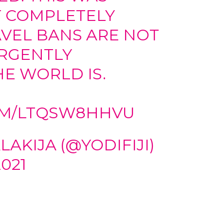
T COMPLETELY
AVEL BANS ARE NOT
RGENTLY
HE WORLD IS.
COM/LTQSW8HHVU
LAKIJA (@YODIFIJI)
021