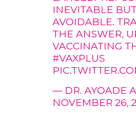
INEVITABLE BU
AVOIDABLE. TR
THE ANSWER, U
VACCINATING T
#VAXPLUS
PIC.TWITTER.
— DR. AYOADE A
NOVEMBER 26, 2