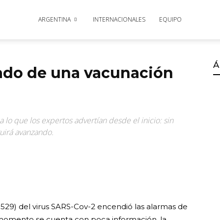
ARGENTINA
INTERNACIONALES
EQUIPO
Á
tado de una vacunación
 lo que los expertos advertían desde el inicio: sin
uirá avanzando.
1.529) del virus SARS-Cov-2 encendió las alarmas de
l momento se cuenta con poca información, la