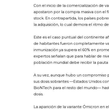
Con el inicio de la comercialización de v
apostaron por la compra masiva con el fi
stock. En contrapartida, los países pobr
la adquisición, lo cual demora el ritmo d
Este es el caso puntual del continente a
de habitantes fueron completamente vacu
inmunización ya supera el 60% en promed
expertos señalan que para hablar de ni
población mundial debe recibir la pauta
A su vez, aunque hubo un compromiso po
sus dosis sobrantes —Estados Unidos com
BioNTech para el resto del mundo— hast
dosis.
La aparición de la variante Ómicron en e