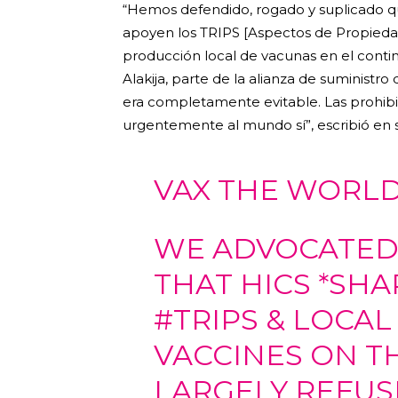
“Hemos defendido, rogado y suplicado que
apoyen los TRIPS [Aspectos de Propiedad
producción local de vacunas en el conti
Alakija, parte de la alianza de suministr
era completamente evitable. Las prohibic
urgentemente al mundo sí”, escribió en s
VAX THE WORLD
WE ADVOCATED
THAT HICS *SH
#TRIPS
& LOCAL
VACCINES ON T
LARGELY REFUS