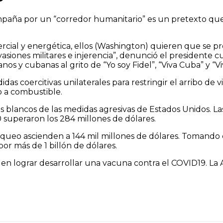
aña por un “corredor humanitario” es un pretexto que ut
cial y energética, ellos (Washington) quieren que se pr
asiones militares e injerencia”, denunció el presidente 
s y cubanas al grito de “Yo soy Fidel”, “Viva Cuba” y “Viv
as coercitivas unilaterales para restringir el arribo de 
o a combustible.
les blancos de las medidas agresivas de Estados Unidos. L
superaron los 284 millones de dólares.
ueo ascienden a 144 mil millones de dólares. Tomando en
or más de 1 billón de dólares.
en lograr desarrollar una vacuna contra el COVID19. La Ab