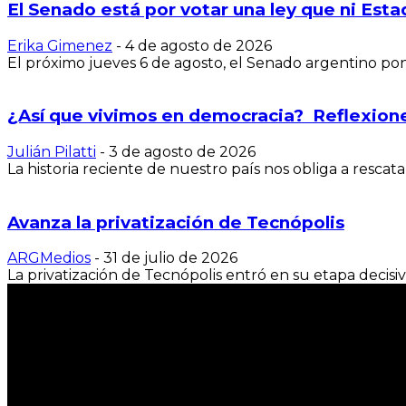
El Senado está por votar una ley que ni Est
Erika Gimenez
-
4 de agosto de 2026
El próximo jueves 6 de agosto, el Senado argentino pondr
¿Así que vivimos en democracia? Reflexiones
Julián Pilatti
-
3 de agosto de 2026
La historia reciente de nuestro país nos obliga a rescata
Avanza la privatización de Tecnópolis
ARGMedios
-
31 de julio de 2026
La privatización de Tecnópolis entró en su etapa decisiva
Periodismo popular
en la era digital.