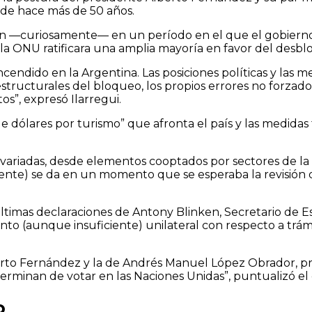
sde hace más de 50 años.
an —curiosamente— en un período en el que el gobierno
la ONU ratificara una amplia mayoría en favor del desbl
ndido en la Argentina. Las posiciones políticas y las me
s estructurales del bloqueo, los propios errores no forza
s”, expresó Ilarregui.
de dólares por turismo” que afronta el país y las medid
 variadas, desde elementos cooptados por sectores de l
te) se da en un momento que se esperaba la revisión de 
ltimas declaraciones de Antony Blinken, Secretario de E
nto (aunque insuficiente) unilateral con respecto a trám
erto Fernández y la de Andrés Manuel López Obrador, pre
terminan de votar en las Naciones Unidas”, puntualizó e
o