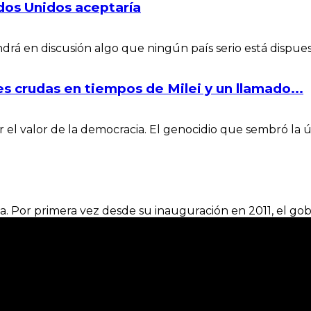
ados Unidos aceptaría
á en discusión algo que ningún país serio está dispuesto 
 crudas en tiempos de Milei y un llamado...
r el valor de la democracia. El genocidio que sembró la úl
. Por primera vez desde su inauguración en 2011, el gobier