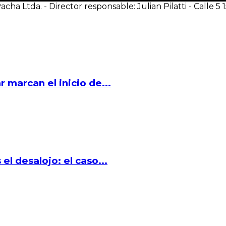
acha Ltda. - Director responsable: Julian Pilatti - Calle 5
 marcan el inicio de...
el desalojo: el caso...