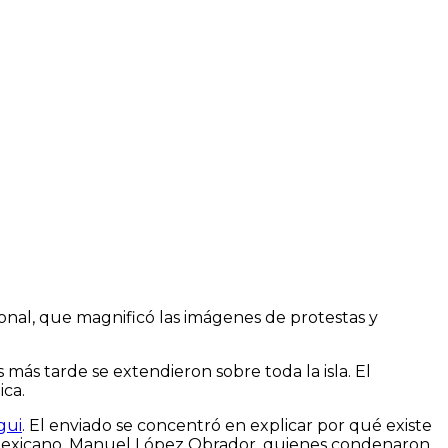
onal, que magnificó las imágenes de protestas y
más tarde se extendieron sobre toda la isla. El
ica.
gui
. El enviado se concentró en explicar por qué existe
ar mexicano, Manuel López Obrador, quienes condenaron