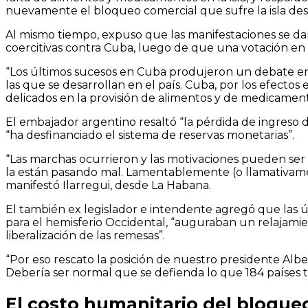
nuevamente el bloqueo comercial que sufre la isla de
Al mismo tiempo, expuso que las manifestaciones se d
coercitivas contra Cuba, luego de que una votación en 
“Los últimos sucesos en Cuba produjeron un debate ence
las que se desarrollan en el país. Cuba, por los efecto
delicados en la provisión de alimentos y de medicamento
El embajador argentino resaltó “la pérdida de ingreso 
“ha desfinanciado el sistema de reservas monetarias”.
“Las marchas ocurrieron y las motivaciones pueden ser
la están pasando mal. Lamentablemente (o llamativamen
manifestó Ilarregui, desde La Habana.
El también ex legislador e intendente agregó que las ú
para el hemisferio Occidental, “auguraban un relajamie
liberalización de las remesas”.
“Por eso rescato la posición de nuestro presidente Alb
Debería ser normal que se defienda lo que 184 países 
El costo humanitario del bloque