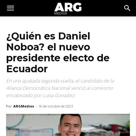
¿Quién es Daniel
Noboa? el nuevo
presidente electo de
Ecuador
En una ajustada segunda vuelta, el candidato de la
Alianza Democrática Nacional venció al correísmo
encabezado por Luisa González.
Por
ARGMedios
-
16 de octubre de 2023